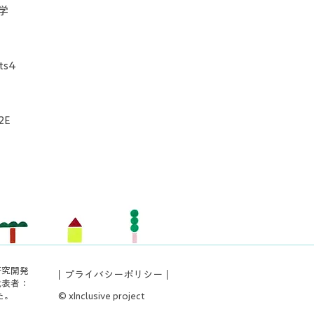
学
s4
2E
研究開発
｜
プライバシーポリシー
｜
代表者：
© xInclusive project
た。