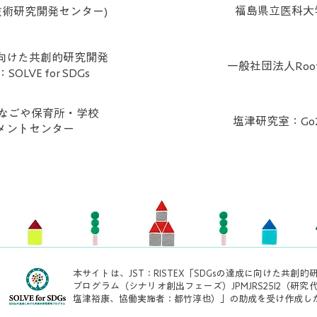
福島県立医科大
会技術研究開発センター)
に向けた共創的研究開発
​一般社団法人Root
SOLVE for SDGs
なごや保育所・学校
塩津研究室：Go
ワメントセンター
本サイトは、JST：RISTEX「SDGsの達成に向けた共創的
プログラム（シナリオ創出フェーズ）JPMJRS25I2（研究
塩津裕康、協働実施者：都竹淳也）」の助成を受け作成し