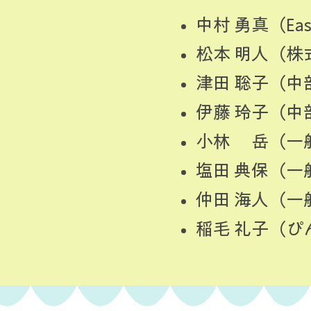
中村 勇真（Ea
松本 明人（株式
津田 聡子（
​伊藤 玲子（
小林 岳（一般
塩田 典保（一
仲田 海人（一
​稲毛 礼子（