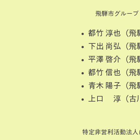
飛騨市グループ
都竹 淳也（飛
下出 尚弘（
平澤 啓介（
都竹 信也（
青木 陽子（
上口 淳（古
特定非営利活動法人