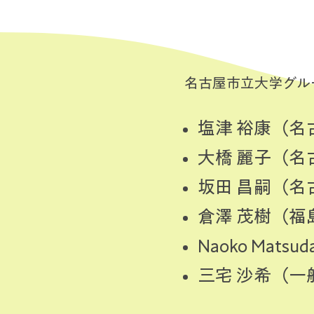
名古屋市立大学グル
塩津 裕康（
大橋 麗子（
坂田 昌嗣（
倉澤 茂樹（
Naoko Mats
三宅 沙希（一般