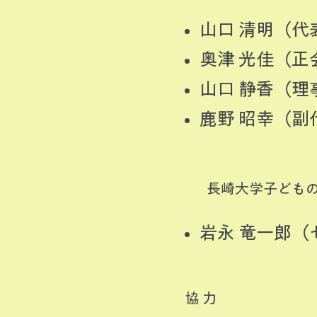
山口 清明（
奥津 光佳（正
山口 静香（理
鹿野 昭幸（
長崎大学子ども
岩永 竜一郎（
協 力